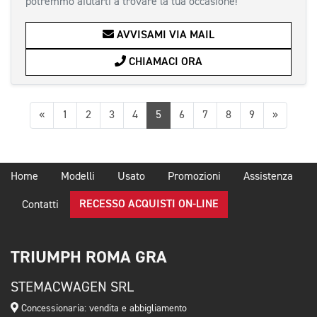
potremmo aiutarti a trovare la tua occasione!
AVVISAMI VIA MAIL
CHIAMACI ORA
Precedente
Success
«
1
2
3
4
5
6
7
8
9
»
Home
Modelli
Usato
Promozioni
Assistenza
RECESSO ACQUISTI ON-LINE
Contatti
TRIUMPH ROMA GRA
STEMACWAGEN SRL
Concessionaria: vendita e abbigliamento