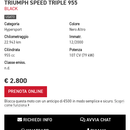
TRIUMPH SPEED TRIPLE 955
BLACK
USATO
Categoria
Colore
Hypersport
Nero Altro
Chilometraggio
Immatr.
22.943 km
12/2000
Cilindrata
Potenza
955 cc
107 CV (79 kW)
Classe emiss.
n.d.
€ 2.800
PRENOTA ONLINE
Blocca questa moto con un anticipo di €500 in modo semplice e sicuro.
Scopri
come funziona
RICHIEDI INFO
AVVIA CHAT