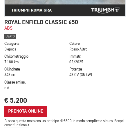
ROYAL ENFIELD CLASSIC 650
ABS
USATO
Categoria
Colore
D'epoca
Rosso Altro
Chilometraggio
Immatr.
7.180 km
02/2025
Cilindrata
Potenza
648 cc
48 CV (35 kW)
Classe emiss.
n.d.
€ 5.200
PRENOTA ONLINE
Blocca questa moto con un anticipo di €500 in modo semplice e sicuro.
Scopri
come funziona