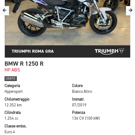
BMW R 1250 R
HP ABS
USATO
Categoria
Colore
Hypersport
Bianco Altro
Chilometraggio
Immatr.
12.352 km
07/2019
Cilindrata
Potenza
1.254 cc
136 CV (100 kW)
Classe emiss.
Euro 4