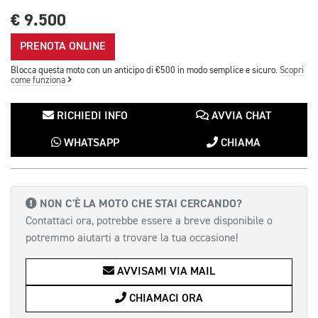
€ 9.500
PRENOTA ONLINE
Blocca questa moto con un anticipo di €500 in modo semplice e sicuro.
Scopri
come funziona
RICHIEDI INFO
AVVIA CHAT
WHATSAPP
CHIAMA
NON C'È LA MOTO CHE STAI CERCANDO?
Contattaci ora, potrebbe essere a breve disponibile o
potremmo aiutarti a trovare la tua occasione!
AVVISAMI VIA MAIL
CHIAMACI ORA