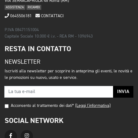
VIA SERRACAPRIOLA 48 Roma (RM)
ASSISTENZA
RICAMBI
0645506181
CONTATTACI
P.IVA 08471151004
Capitale Sociale 10.000 € i.v. - REA RM - 1096943
RESTA IN CONTATTO
NEWSLETTER
Iscriviti alla newsletter per scoprire in anteprima gli eventi, le novità e
le promozioni su nuovo, usato e service.
INVIA
Acconsento al trattamento dei dati*
(Leggi l'informativa)
SOCIAL NETWORK