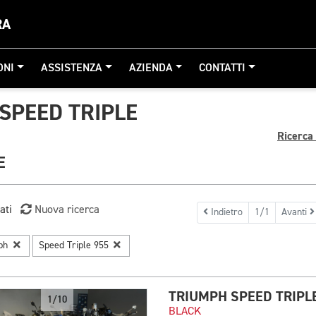
RA
ONI
ASSISTENZA
AZIENDA
CONTATTI
SPEED TRIPLE
Ricerca
E
ati
Nuova ricerca
Indietro
1/1
Avanti
mph
Speed Triple 955
TRIUMPH SPEED TRIPL
1/10
BLACK