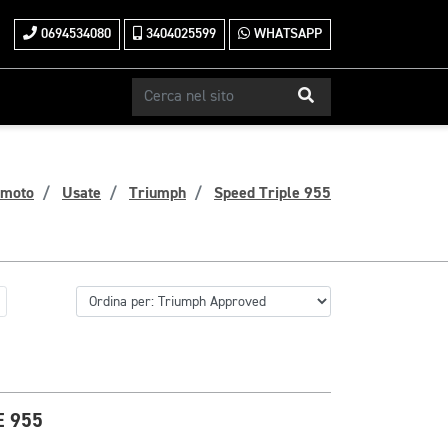
0694534080
3404025599
WHATSAPP
 moto
Usate
Triumph
Speed Triple 955
E 955