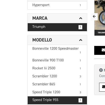
Hypersport
1
MARCA
Triumph
1
MODELLO
Bonneville 1200 Speedmaster
1
Bonneville 900 T100
1
Rocket Iii 2500
1
Con
Scrambler 1200
3
Scrambler 865
1
Speed Triple 1200
3
Speed Triple 955
1