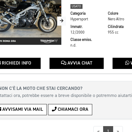
USATO
Categoria
Colore
Hypersport
Nero Altro
Immatr.
Cilindrata
12/2000
955 cc
Classe emiss.
n.d.
RICHIEDI INFO
AVVIA CHAT
NON C'È LA MOTO CHE STAI CERCANDO?
tattaci ora, potrebbe essere a breve disponibile o potremmo aiutarti
AVVISAMI VIA MAIL
CHIAMACI ORA
Precedente
Succes
«
1
»