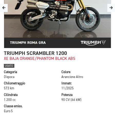
TRIUMPH SCRAMBLER 1200
XE BAJA ORANGE/PHANTOM BLACK ABS
USATO
Categoria
Colore
D'epoca
Arancione Altro
Chilometraggio
Immatr.
573 km
11/2025
Cilindrata
Potenza
1.200 cc
90 CV (66 kW)
Classe emiss.
Euro 5