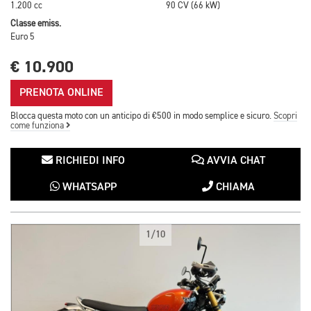
1.200 cc
90 CV (66 kW)
Classe emiss.
Euro 5
€ 10.900
PRENOTA ONLINE
Blocca questa moto con un anticipo di €500 in modo semplice e sicuro.
Scopri
come funziona
RICHIEDI INFO
AVVIA CHAT
WHATSAPP
CHIAMA
1/10