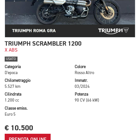
TRIUMPH SCRAMBLER 1200
X ABS
USATO
Categoria
Colore
D'epoca
Rosso Altro
Chilometraggio
Immatr.
5.527 km
03/2024
Cilindrata
Potenza
1.200 cc
90 CV (66 kW)
Classe emiss.
Euro 5
€ 10.500
PRENOTA ONLINE