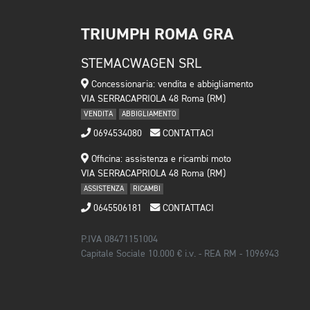
TRIUMPH ROMA GRA
STEMACWAGEN SRL
Concessionaria: vendita e abbigliamento
VIA SERRACAPRIOLA 48 Roma (RM)
VENDITA
ABBIGLIAMENTO
0694534080
CONTATTACI
Officina: assistenza e ricambi moto
VIA SERRACAPRIOLA 48 Roma (RM)
ASSISTENZA
RICAMBI
0645506181
CONTATTACI
P.IVA 08471151004
Capitale Sociale 10.000 € i.v. - REA RM - 1096943