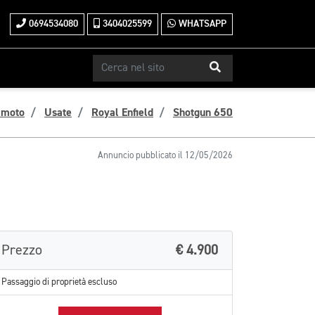
0694534080
3404025599
WHATSAPP
 moto
Usate
Royal Enfield
Shotgun 650
Annuncio pubblicato il 12/05/2026
Prezzo
€ 4.900
Passaggio di proprietà escluso