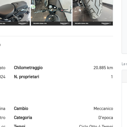
O
Le 
ato
Chilometraggio
20.885 km
024
N. proprietari
1
ina
Cambio
Meccanico
tro
Categoria
D'epoca
 cc
Tempi
Ciclo Otto 4 Tempi