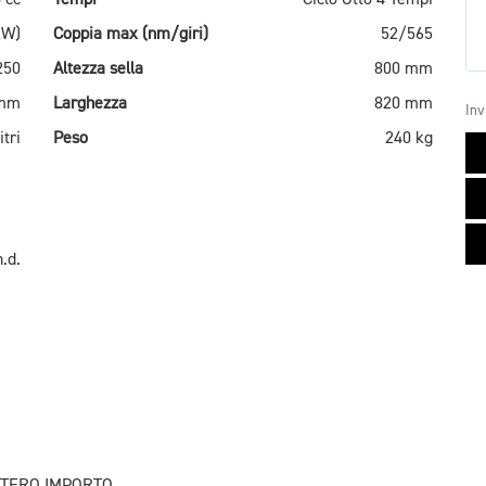
kW)
Coppia max (nm/giri)
52/565
250
Altezza sella
800 mm
 mm
Larghezza
820 mm
Inv
itri
Peso
240 kg
n.d.
INTERO IMPORTO