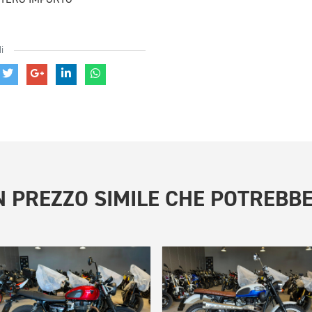
i
 PREZZO SIMILE
CHE POTREBBE