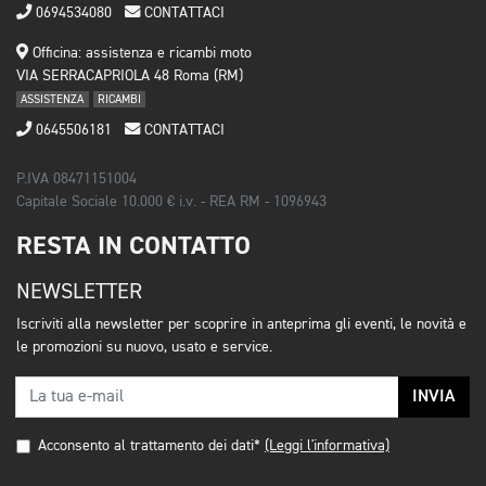
0694534080
CONTATTACI
Officina: assistenza e ricambi moto
VIA SERRACAPRIOLA 48 Roma (RM)
ASSISTENZA
RICAMBI
0645506181
CONTATTACI
P.IVA 08471151004
Capitale Sociale 10.000 € i.v. - REA RM - 1096943
RESTA IN CONTATTO
NEWSLETTER
Iscriviti alla newsletter per scoprire in anteprima gli eventi, le novità e
le promozioni su nuovo, usato e service.
INVIA
Acconsento al trattamento dei dati*
(Leggi l'informativa)