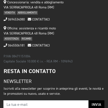
Concessionaria: vendita e abbigliamento
VIA SERRACAPRIOLA 48 Roma (RM)
VENDITA
ABBIGLIAMENTO
0694534080
CONTATTACI
Officina: assistenza e ricambi moto
VIA SERRACAPRIOLA 48 Roma (RM)
ASSISTENZA
RICAMBI
0645506181
CONTATTACI
P.IVA 08471151004
Capitale Sociale 10.000 € i.v. - REA RM - 1096943
RESTA IN CONTATTO
NEWSLETTER
Iscriviti alla newsletter per scoprire in anteprima gli eventi, le novità e
le promozioni su nuovo, usato e service.
INVIA